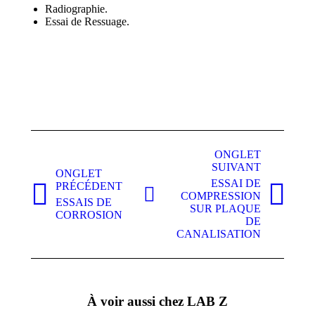
Radiographie.
Essai de Ressuage.
Navigation
ONGLET
de
SUIVANT
ONGLET
commentaire
ESSAI DE
PRÉCÉDENT
COMPRESSION
Onglet
Onglet
ESSAIS DE
SUR PLAQUE
précédent
suivant
CORROSION
DE
CANALISATION
À voir aussi chez LAB Z